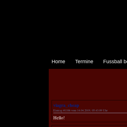
Home
Termine
Fussball b
viagra_cheap
Eintrag #1106 vom 14.04.2019, 05:43:09 Uhr
Hello!