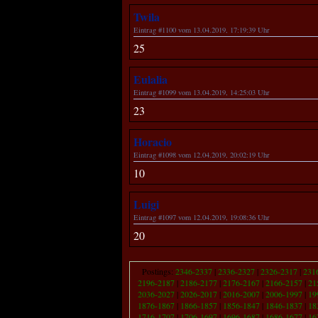
Twila
Eintrag #1100 vom 13.04.2019, 17:19:39 Uhr
25
Eulalia
Eintrag #1099 vom 13.04.2019, 14:25:03 Uhr
23
Horacio
Eintrag #1098 vom 12.04.2019, 20:02:19 Uhr
10
Luigi
Eintrag #1097 vom 12.04.2019, 19:08:36 Uhr
20
Postings:
2346-2337
|
2336-2327
|
2326-2317
|
231
2196-2187
|
2186-2177
|
2176-2167
|
2166-2157
|
21
2036-2027
|
2026-2017
|
2016-2007
|
2006-1997
|
19
1876-1867
|
1866-1857
|
1856-1847
|
1846-1837
|
18
1716-1707
|
1706-1697
|
1696-1687
|
1686-1677
|
16